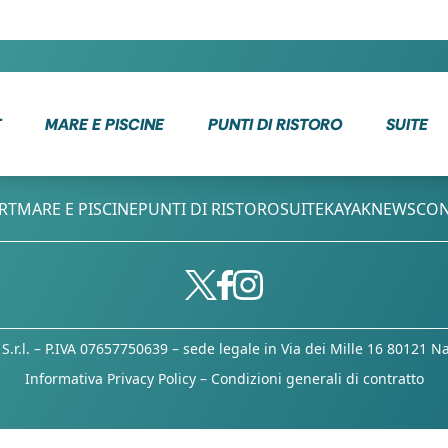
T
MARE E PISCINE
PUNTI DI RISTORO
SUITE
RT
MARE E PISCINE
PUNTI DI RISTORO
SUITE
KAYAK
NEWS
CON
 S.r.l. – P.IVA 07657750639 – sede legale in Via dei Mille 16 80121 N
Informativa Privacy Policy
–
Condizioni generali di contratto