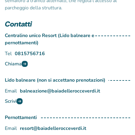
semaforo a traffico alternato, che regola l’accesso al
parcheggio della struttura.
Contatti
Centralino unico Resort (Lido balneare e
pernottamenti)
Tel
0815756716
Chiama
Lido balneare (non si accettano prenotazioni)
Email
balneazione@baiadellerocceverdi.it
Scrivi
Pernottamenti
Email
resort@baiadellerocceverdi.it